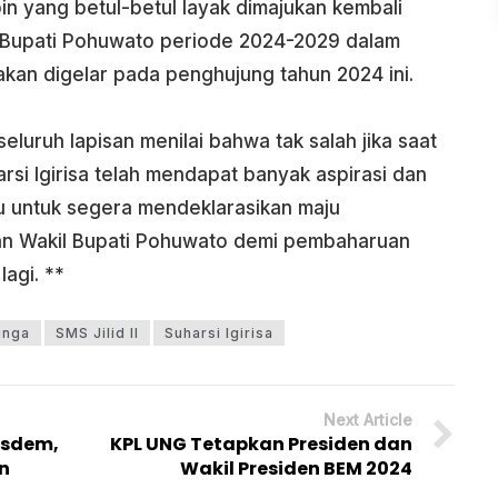
n yang betul-betul layak dimajukan kembali
l Bupati Pohuwato periode 2024-2029 dalam
 akan digelar pada penghujung tahun 2024 ini.
luruh lapisan menilai bahwa tak salah jika saat
rsi Igirisa telah mendapat banyak aspirasi dan
u untuk segera mendeklarasikan maju
an Wakil Bupati Pohuwato demi pembaharuan
lagi. **
inga
SMS Jilid II
Suharsi Igirisa
Next Article
asdem,
KPL UNG Tetapkan Presiden dan
n
Wakil Presiden BEM 2024