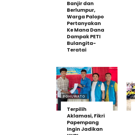
Banjir dan
Berlumpur,
Warga Palopo
Pertanyakan
Ke Mana Dana
Dampak PETI
Bulangita-
Teratai
POHUWATO
Terpilih
Aklamasi, Fikri
Papempang
Ingin Jadikan