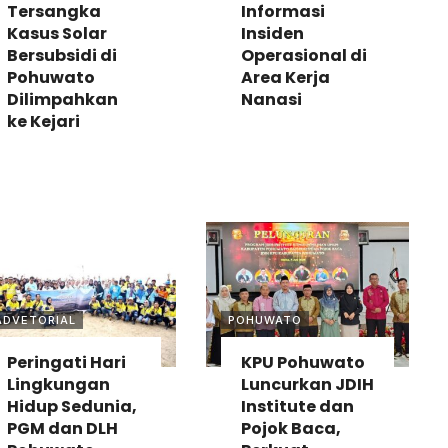
Tersangka
Informasi
Kasus Solar
Insiden
Bersubsidi di
Operasional di
Pohuwato
Area Kerja
Dilimpahkan
Nanasi
ke Kejari
ADVETORIAL
POHUWATO
Peringati Hari
KPU Pohuwato
Lingkungan
Luncurkan JDIH
Hidup Sedunia,
Institute dan
PGM dan DLH
Pojok Baca,