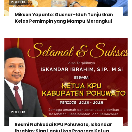
POLITIK
Mikson Yapanto: Gusnar–Idah Tunjukkan
Kelas Pemimpin yang Mampu Merangkul
POLITIK
Resmi Nahkodai KPU Pohuwato, Iskandar
Ibrahim: Siap Lanjutkan Program Ketua