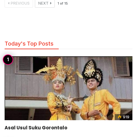
PREVIOUS
NEXT
1
of
15
Today's Top Posts
919
Asal Usul Suku Gorontalo