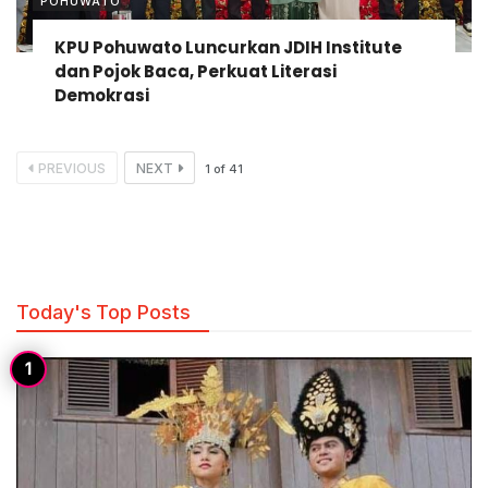
POHUWATO
KPU Pohuwato Luncurkan JDIH Institute
dan Pojok Baca, Perkuat Literasi
Demokrasi
PREVIOUS
NEXT
1
of
41
Today's Top Posts