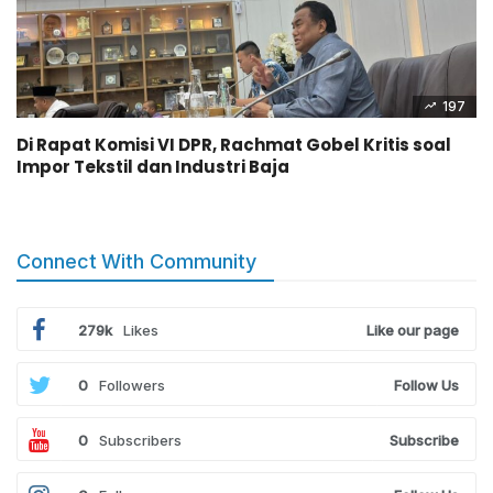
197
Di Rapat Komisi VI DPR, Rachmat Gobel Kritis soal
Impor Tekstil dan Industri Baja
Connect With Community
279k
Likes
Like our page
0
Followers
Follow Us
0
Subscribers
Subscribe