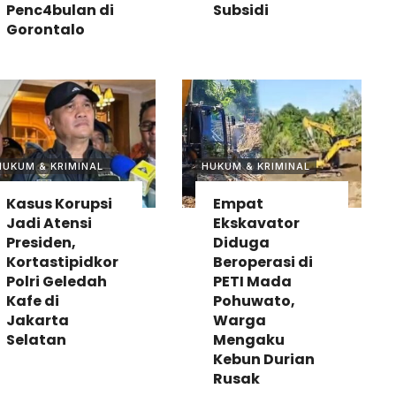
Penc4bulan di
Subsidi
Gorontalo
HUKUM & KRIMINAL
HUKUM & KRIMINAL
Kasus Korupsi
Empat
Jadi Atensi
Ekskavator
Presiden,
Diduga
Kortastipidkor
Beroperasi di
Polri Geledah
PETI Mada
Kafe di
Pohuwato,
Jakarta
Warga
Selatan
Mengaku
Kebun Durian
Rusak