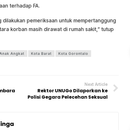
aan terhadap FA.
ng dilakukan pemeriksaan untuk mempertanggung
ra korban masih dirawat di rumah sakit,” tutup
 Anak Angkat
Kota Barat
Kota Gorontalo
Next Article
embara
Rektor UNUGo Dilaporkan ke
Polisi Gegara Pelecehan Seksual
uinga