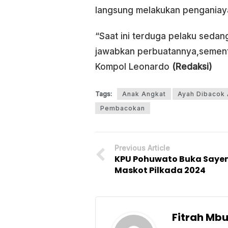
langsung melakukan penganiay
“Saat ini terduga pelaku seda
jawabkan perbuatannya,sementa
Kompol Leonardo
(Redaksi)
Tags:
Anak Angkat
Ayah Dibacok
Pembacokan
Previous Article
KPU Pohuwato Buka Say
Maskot Pilkada 2024
Fitrah Mb