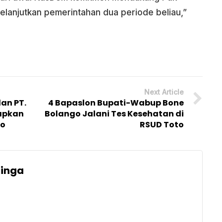
elanjutkan pemerintahan dua periode beliau,”
Next Article
dan PT.
4 Bapaslon Bupati-Wabup Bone
tapkan
Bolango Jalani Tes Kesehatan di
to
RSUD Toto
uinga