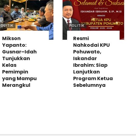
POLITIK
POLITIK
Mikson
Resmi
Yapanto:
Nahkodai KPU
Gusnar–Idah
Pohuwato,
Tunjukkan
Iskandar
Kelas
Ibrahim: Siap
Pemimpin
Lanjutkan
yang Mampu
Program Ketua
Merangkul
Sebelumnya