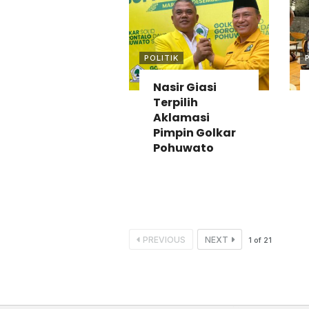
POLITIK
Nasir Giasi
Terpilih
Aklamasi
Pimpin Golkar
Pohuwato
PREVIOUS
NEXT
1
of
21