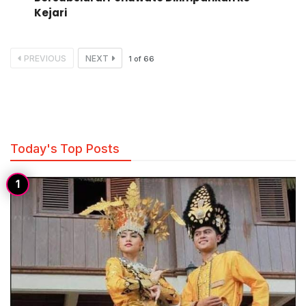
Kejari
PREVIOUS
NEXT
1
of
66
Today's Top Posts