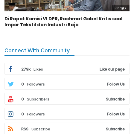
197
Di Rapat Komisi VI DPR, Rachmat Gobel Kritis soal
Impor Tekstil dan Industri Baja
Connect With Community
279k
Likes
Like our page
0
Followers
Follow Us
0
Subscribers
Subscribe
0
Followers
Follow Us
RSS
Subscribe
Subscribe