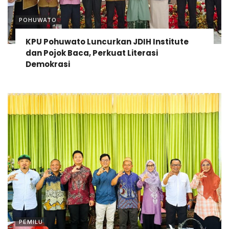
POHUWATO
KPU Pohuwato Luncurkan JDIH Institute
dan Pojok Baca, Perkuat Literasi
Demokrasi
PEMILU